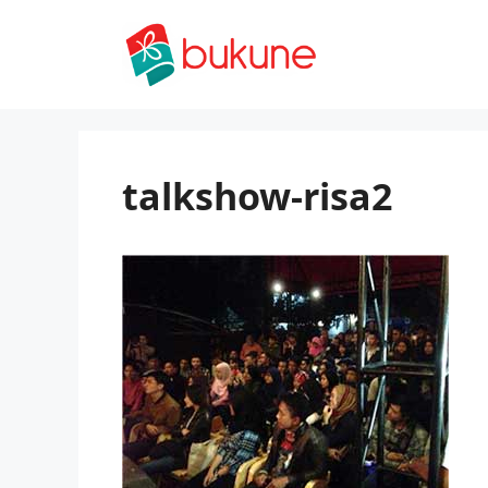
Skip
to
content
talkshow-risa2