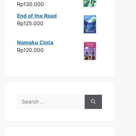
Rp
130.000
End of the Road
Rp
125.000
Namaku Cinta
Rp
120.000
Search
for: