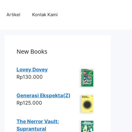
Artikel
Kontak Kami
New Books
Lovey Dovey
Rp
130.000
Generasi Ekspekta(Z)
Rp
125.000
The Nerror Vault:
Suprantural