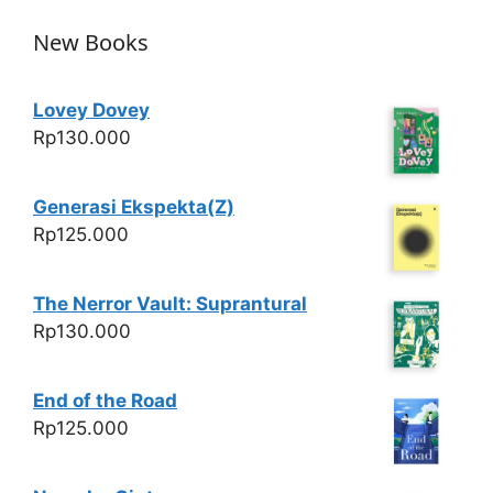
p
o
New Books
k
Lovey Dovey
Rp
130.000
Generasi Ekspekta(Z)
Rp
125.000
The Nerror Vault: Suprantural
Rp
130.000
End of the Road
Rp
125.000