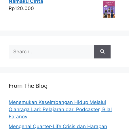
Namaku Cinta
Rp
120.000
Search
for:
From The Blog
Menemukan Keseimbangan Hidup Melalui
Olahraga Lari: Pelajaran dari Podcaster, Bilal
Faranov
Mengenal Quarter-Life Crisis dan Harapan