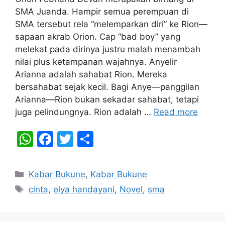
SMA Juanda. Hampir semua perempuan di
SMA tersebut rela “melemparkan diri” ke Rion—
sapaan akrab Orion. Cap “bad boy” yang
melekat pada dirinya justru malah menambah
nilai plus ketampanan wajahnya. Anyelir
Arianna adalah sahabat Rion. Mereka
bersahabat sejak kecil. Bagi Anye—panggilan
Arianna—Rion bukan sekadar sahabat, tetapi
juga pelindungnya. Rion adalah …
Read more
W
F
T
S
h
a
w
h
at
c
itt
ar
Categories
Kabar Bukune
,
Kabar Bukune
s
e
er
e
Tags
cinta
,
elya handayani
,
Novel
,
sma
A
b
p
o