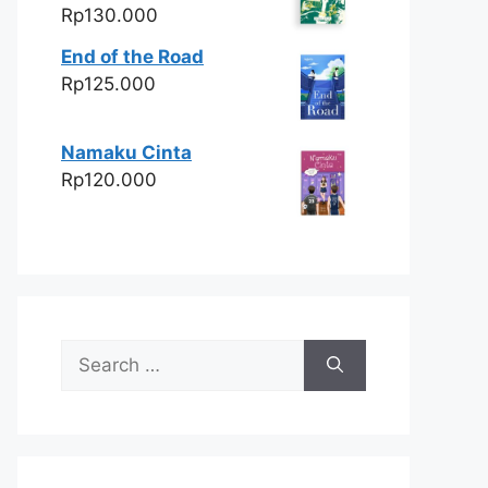
Rp
130.000
End of the Road
Rp
125.000
Namaku Cinta
Rp
120.000
Search
for: