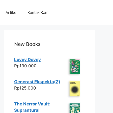
Artikel
Kontak Kami
New Books
Lovey Dovey
Rp
130.000
Generasi Ekspekta(Z)
Rp
125.000
The Nerror Vault:
Suprantural