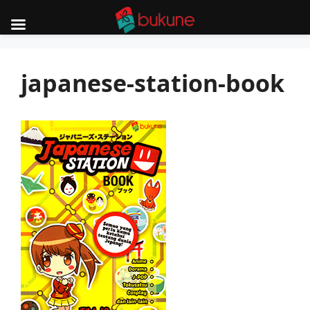
Skip
to
japanese-station-book
content