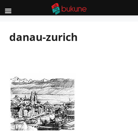
Skip
to
danau-zurich
content