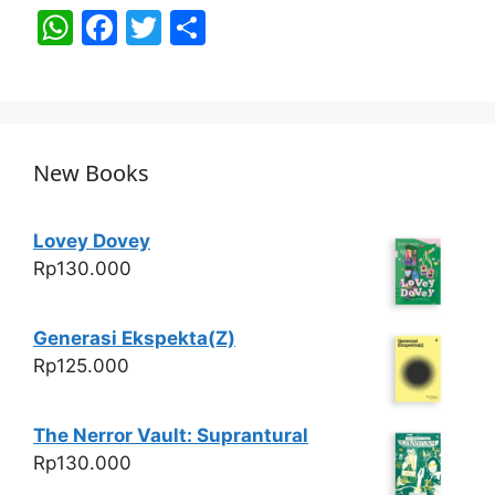
W
F
T
S
h
a
w
h
at
c
itt
ar
s
e
er
e
A
b
New Books
p
o
p
o
Lovey Dovey
k
Rp
130.000
Generasi Ekspekta(Z)
Rp
125.000
The Nerror Vault: Suprantural
Rp
130.000