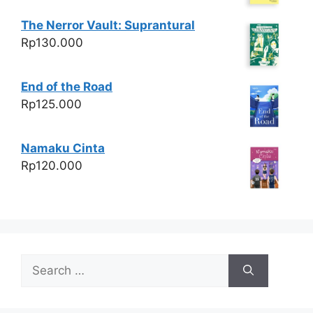
The Nerror Vault: Suprantural
Rp
130.000
End of the Road
Rp
125.000
Namaku Cinta
Rp
120.000
Search
for: