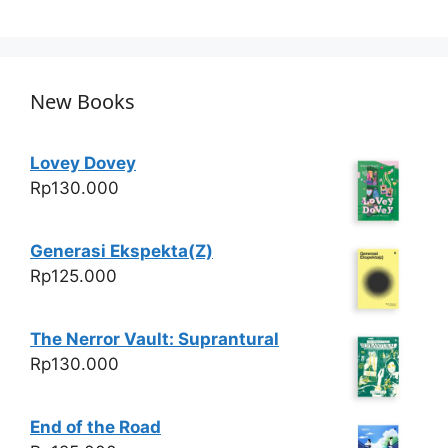
h
a
w
h
at
c
itt
ar
s
e
er
e
A
b
New Books
p
o
p
o
Lovey Dovey
k
Rp
130.000
Generasi Ekspekta(Z)
Rp
125.000
The Nerror Vault: Suprantural
Rp
130.000
End of the Road