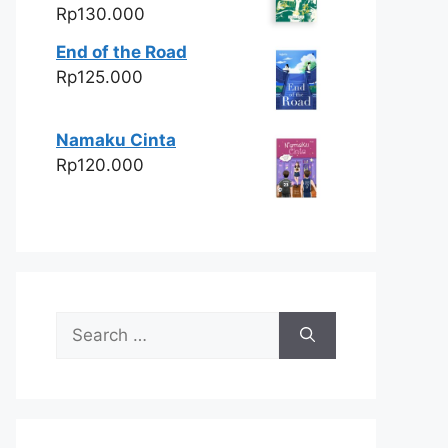
Rp
130.000
End of the Road
Rp
125.000
Namaku Cinta
Rp
120.000
Search
for: