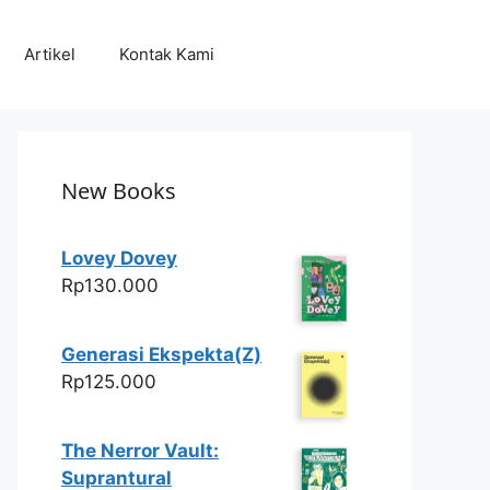
Artikel
Kontak Kami
New Books
Lovey Dovey
Rp
130.000
Generasi Ekspekta(Z)
Rp
125.000
The Nerror Vault:
Suprantural