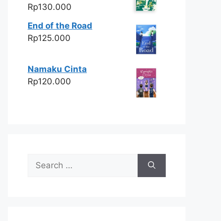
Rp
130.000
End of the Road
Rp
125.000
Namaku Cinta
Rp
120.000
Search
for: