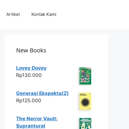
Artikel
Kontak Kami
New Books
Lovey Dovey
Rp
130.000
Generasi Ekspekta(Z)
Rp
125.000
The Nerror Vault:
Suprantural