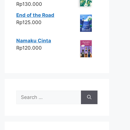
Rp
130.000
End of the Road
Rp
125.000
Namaku Cinta
Rp
120.000
Search
for: