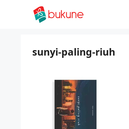
Skip
to
content
sunyi-paling-riuh