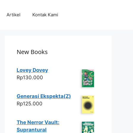
Artikel
Kontak Kami
New Books
Lovey Dovey
Rp
130.000
Generasi Ekspekta(Z)
Rp
125.000
The Nerror Vault:
Suprantural