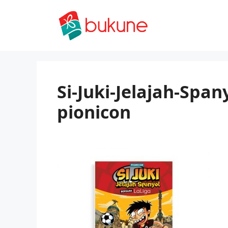
Skip
to
content
Si-Juki-Jelajah-Spa
pionicon