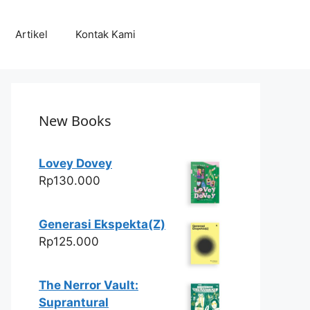
Artikel
Kontak Kami
New Books
Lovey Dovey
Rp
130.000
Generasi Ekspekta(Z)
Rp
125.000
The Nerror Vault:
Suprantural