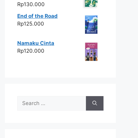
Rp
130.000
End of the Road
Rp
125.000
Namaku Cinta
Rp
120.000
Search
for: