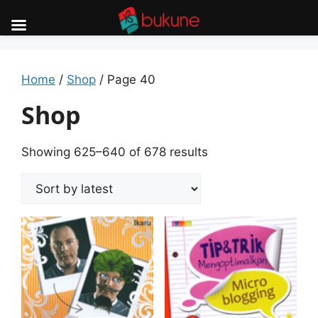
Skip
to
content
Home
/
Shop
/ Page 40
Shop
Sorted
Showing 625–640 of 678 results
by
latest