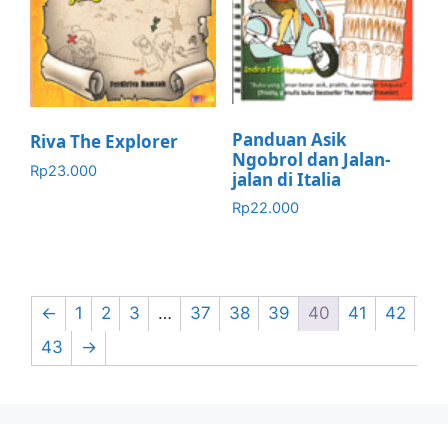
Panduan Asik
Riva The Explorer
Ngobrol dan Jalan-
Rp
23.000
jalan di Italia
Rp
22.000
←
1
2
3
…
37
38
39
40
41
42
43
→