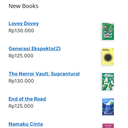
New Books
Lovey Dovey
Rp
130.000
Generasi Ekspekta(Z)
Rp
125.000
The Nerror Vault: Suprantural
Rp
130.000
End of the Road
Rp
125.000
Namaku Cinta