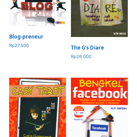
Blog-preneur
Rp
27.500
The G’s Diare
Rp
26.000