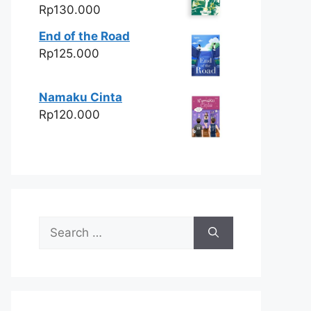
Rp
130.000
End of the Road
Rp
125.000
Namaku Cinta
Rp
120.000
Search
for: