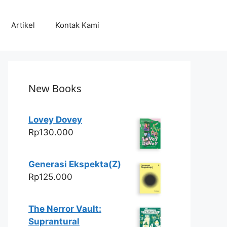
Artikel
Kontak Kami
New Books
Lovey Dovey
Rp
130.000
Generasi Ekspekta(Z)
Rp
125.000
The Nerror Vault:
Suprantural