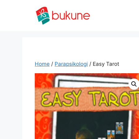
Skip
to
content
Home
/
Parapsikologi
/ Easy Tarot