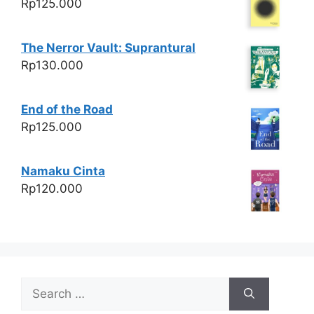
Rp
125.000
The Nerror Vault: Suprantural
Rp
130.000
End of the Road
Rp
125.000
Namaku Cinta
Rp
120.000
Search
for: