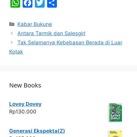
W
F
T
S
h
a
w
h
at
c
itt
ar
Categories
Kabar Bukune
s
e
er
e
Antara Tarmik dan Salesgirl
A
b
Tak Selamanya Kebebasan Berada di Luar
p
o
Kotak
p
o
k
New Books
Lovey Dovey
Rp
130.000
Generasi Ekspekta(Z)