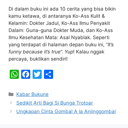
Di dalam buku ini ada 10 cerita yang bisa bikin
kamu ketawa, di antaranya Ko-Ass Kulit &
Kelamin: Dokter Jadul, Ko-Ass Ilmu Penyakit
Dalam: Guna-guna Dokter Muda, dan Ko-Ass
Ilmu Kesehatan Mata: Asal Nyablak. Seperti
yang terdapat di halaman depan buku ini, “
It’s
funny because it’s true
”.
Yup
! Kalau nggak
percaya, buktikan sendiri!
W
F
T
S
h
a
w
h
at
c
itt
ar
Categories
Kabar Bukune
s
e
er
e
Sedikit Arti Bagi Si Bunga Trotoar
A
b
Ungkapan Cinta Gombal A la Anjinggombal
p
o