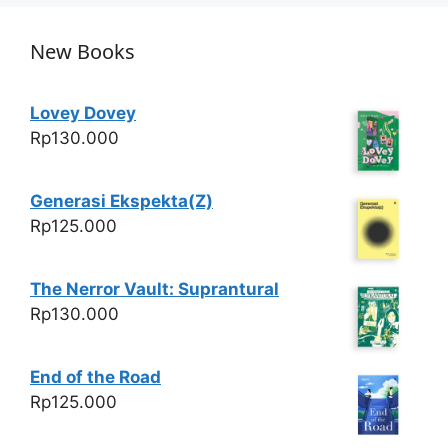
p
o
k
New Books
Lovey Dovey
Rp
130.000
Generasi Ekspekta(Z)
Rp
125.000
The Nerror Vault: Suprantural
Rp
130.000
End of the Road
Rp
125.000