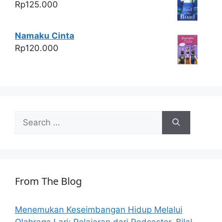
Rp
125.000
Namaku Cinta
Rp
120.000
Search
for:
From The Blog
Menemukan Keseimbangan Hidup Melalui
Olahraga Lari: Pelajaran dari Podcaster, Bilal