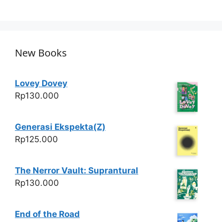
h
a
w
h
at
c
itt
ar
s
e
er
e
A
b
New Books
p
o
p
o
Lovey Dovey
k
Rp
130.000
Generasi Ekspekta(Z)
Rp
125.000
The Nerror Vault: Suprantural
Rp
130.000
End of the Road