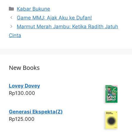
at
c
itt
ar
Categories
Kabar Bukune
s
e
er
e
Game MMJ: Ajak Aku ke Dufan!
A
b
Marmut Merah Jambu: Ketika Radith Jatuh
p
o
Cinta
p
o
k
New Books
Lovey Dovey
Rp
130.000
Generasi Ekspekta(Z)
Rp
125.000