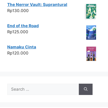
The Nerror Vault: Suprantural
Rp
130.000
End of the Road
Rp
125.000
Namaku Cinta
Rp
120.000
Search
for: