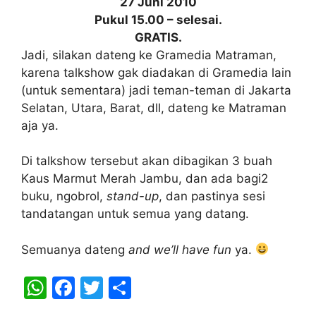
27 Juni 2010
Pukul 15.00 – selesai.
GRATIS.
Jadi, silakan dateng ke Gramedia Matraman,
karena talkshow gak diadakan di Gramedia lain
(untuk sementara) jadi teman-teman di Jakarta
Selatan, Utara, Barat, dll, dateng ke Matraman
aja ya.
Di talkshow tersebut akan dibagikan 3 buah
Kaus Marmut Merah Jambu, dan ada bagi2
buku, ngobrol,
stand-up
, dan pastinya sesi
tandatangan untuk semua yang datang.
Semuanya dateng
and we’ll have fun
ya.
W
F
T
S
h
a
w
h