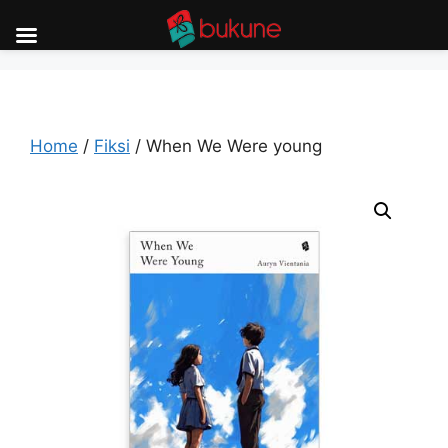
Skip
to
content
Home
/
Fiksi
/ When We Were young