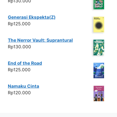
Rp
130.000
Generasi Ekspekta(Z)
Rp
125.000
The Nerror Vault: Suprantural
Rp
130.000
End of the Road
Rp
125.000
Namaku Cinta
Rp
120.000