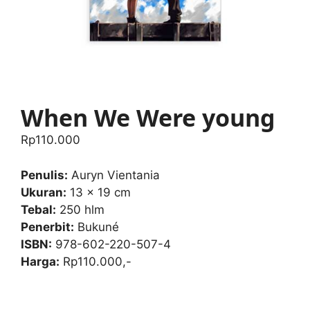
When We Were young
Rp
110.000
Penulis:
Auryn Vientania
Ukuran:
13 x 19 cm
Tebal:
250 hlm
Penerbit:
Bukuné
ISBN:
978-602-220-507-4
Harga:
Rp110.000,-
When