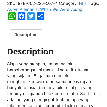
We
SKU:
978-602-220-507-4
Category:
Fiksi
Tags:
Were
Auryn Vientania
,
When We Were young
young
W
F
T
S
quantity
h
a
w
h
at
c
itt
ar
Description
s
e
er
e
A
b
Description
p
o
p
o
Siapa yang mengira, empat sosok
k
berseberangan ini memiliki satu titik tujuan
yang sejalan. Bagaimana mereka
menghabiskan waktu bersama, menyimpan
banyak rahasia dan melakukan hal gila yang
tentunya siapapun tidak pernah tahu. Saat tidak
ada lagi yang mengingat tentang apa yang
telah mereka lalui saat muda, buku diary Liza,