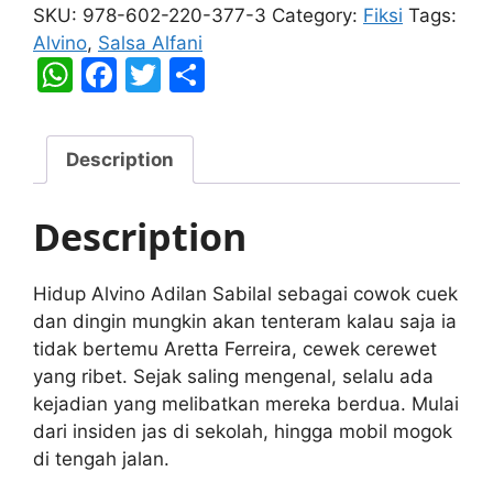
quantity
SKU:
978-602-220-377-3
Category:
Fiksi
Tags:
Alvino
,
Salsa Alfani
W
F
T
S
h
a
w
h
at
c
itt
ar
Description
s
e
er
e
A
b
Description
p
o
p
o
Hidup Alvino Adilan Sabilal sebagai cowok cuek
k
dan dingin mungkin akan tenteram kalau saja ia
tidak bertemu Aretta Ferreira, cewek cerewet
yang ribet. Sejak saling mengenal, selalu ada
kejadian yang melibatkan mereka berdua. Mulai
dari insiden jas di sekolah, hingga mobil mogok
di tengah jalan.