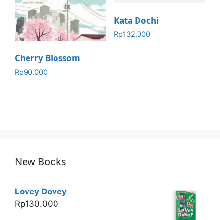
Kata Dochi
Rp
132.000
Cherry Blossom
Rp
90.000
New Books
Lovey Dovey
Rp
130.000