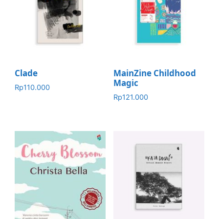
Clade
MainZine Childhood
Magic
Rp
110.000
Rp
121.000