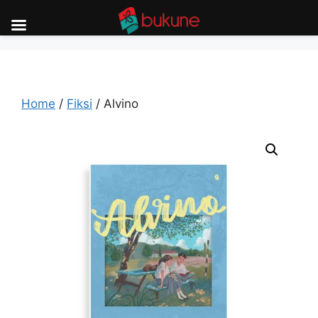
Skip
to
content
Home
/
Fiksi
/ Alvino