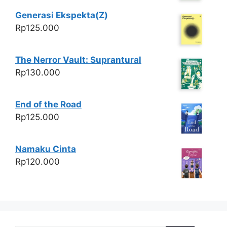
Generasi Ekspekta(Z)
Rp
125.000
The Nerror Vault: Suprantural
Rp
130.000
End of the Road
Rp
125.000
Namaku Cinta
Rp
120.000