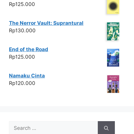
Rp
125.000
The Nerror Vault: Suprantural
Rp
130.000
End of the Road
Rp
125.000
Namaku Cinta
Rp
120.000
Search
for: