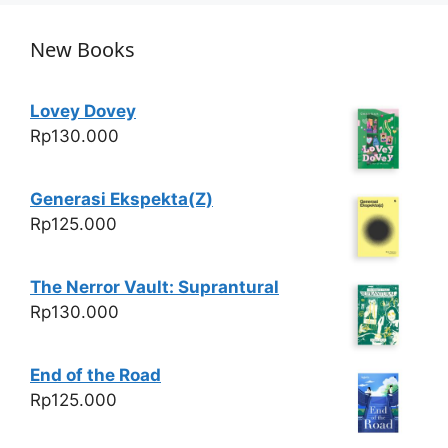
New Books
Lovey Dovey
Rp
130.000
Generasi Ekspekta(Z)
Rp
125.000
The Nerror Vault: Suprantural
Rp
130.000
End of the Road
Rp
125.000