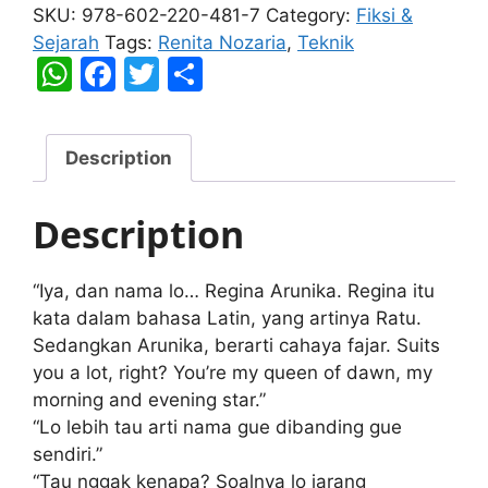
quantity
SKU:
978-602-220-481-7
Category:
Fiksi &
Sejarah
Tags:
Renita Nozaria
,
Teknik
W
F
T
S
h
a
w
h
at
c
itt
ar
Description
s
e
er
e
A
b
Description
p
o
p
o
“Iya, dan nama lo… Regina Arunika. Regina itu
k
kata dalam bahasa Latin, yang artinya Ratu.
Sedangkan Arunika, berarti cahaya fajar. Suits
you a lot, right? You’re my queen of dawn, my
morning and evening star.”
“Lo lebih tau arti nama gue dibanding gue
sendiri.”
“Tau nggak kenapa? Soalnya lo jarang