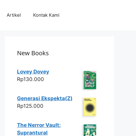
Artikel
Kontak Kami
New Books
Lovey Dovey
Rp
130.000
Generasi Ekspekta(Z)
Rp
125.000
The Nerror Vault:
Suprantural