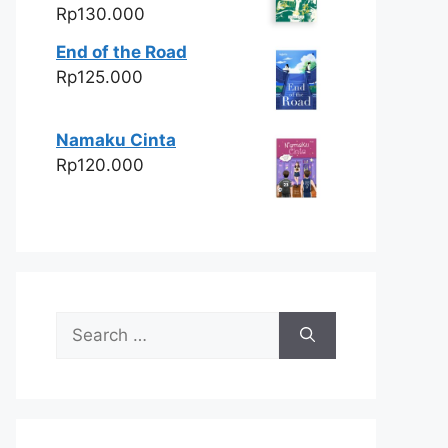
Rp
130.000
End of the Road
Rp
125.000
Namaku Cinta
Rp
120.000
Search
for: