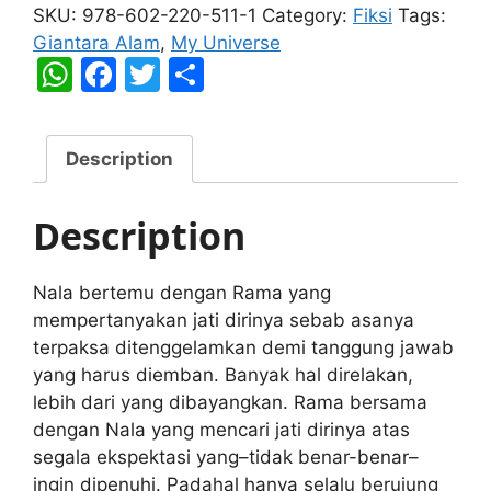
Universe
SKU:
978-602-220-511-1
Category:
Fiksi
Tags:
quantity
Giantara Alam
,
My Universe
W
F
T
S
h
a
w
h
at
c
itt
ar
Description
s
e
er
e
A
b
Description
p
o
p
o
Nala bertemu dengan Rama yang
k
mempertanyakan jati dirinya sebab asanya
terpaksa ditenggelamkan demi tanggung jawab
yang harus diemban. Banyak hal direlakan,
lebih dari yang dibayangkan. Rama bersama
dengan Nala yang mencari jati dirinya atas
segala ekspektasi yang–tidak benar-benar–
ingin dipenuhi. Padahal hanya selalu berujung