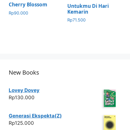
Cherry Blossom
Untukmu Di Hari
Kemarin
Rp
90.000
Rp
71.500
New Books
Lovey Dovey
Rp
130.000
Generasi Ekspekta(Z)
Rp
125.000