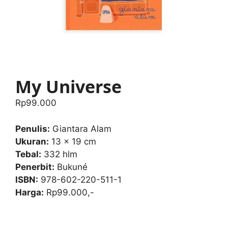
My Universe
Rp
99.000
Penulis:
Giantara Alam
Ukuran:
13 x 19 cm
Tebal:
332 hlm
Penerbit:
Bukuné
ISBN:
978-602-220-511-1
Harga:
Rp99.000,-
My