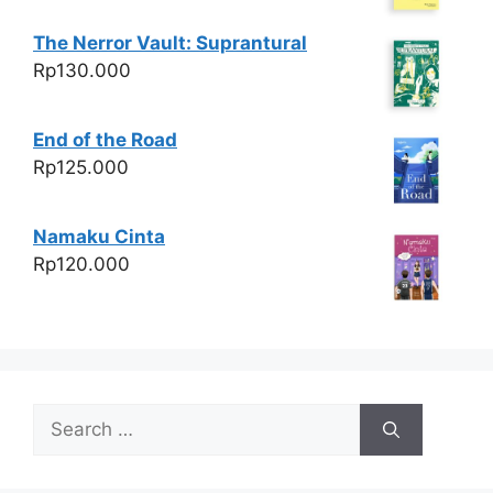
The Nerror Vault: Suprantural
Rp
130.000
End of the Road
Rp
125.000
Namaku Cinta
Rp
120.000
Search
for: