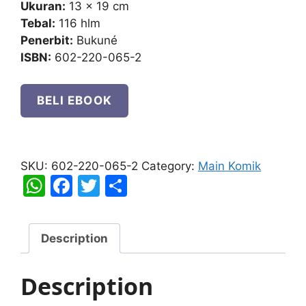
Ukuran:
13 x 19 cm
Tebal:
116 hlm
Penerbit:
Bukuné
ISBN:
602-220-065-2
BELI EBOOK
Dunia
Kartun
SKU:
602-220-065-2
Category:
Main Komik
Goni
W
F
T
S
quantity
h
a
w
h
at
c
itt
ar
Description
s
e
er
e
A
b
Description
p
o