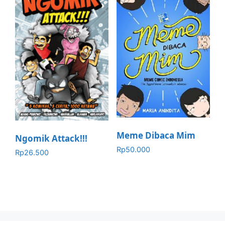
Meme Dibaca Mim
Ngomik Attack!!!
Rp
50.000
Rp
26.500