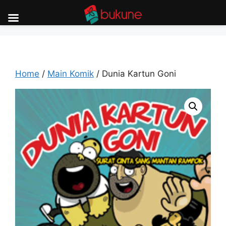
Skip
to
content
Home
/
Main Komik
/ Dunia Kartun Goni