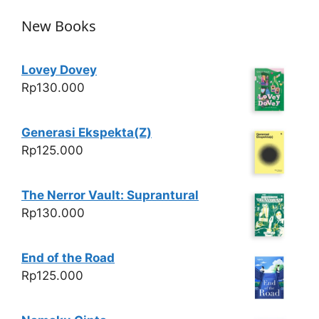
New Books
Lovey Dovey
Rp
130.000
Generasi Ekspekta(Z)
Rp
125.000
The Nerror Vault: Suprantural
Rp
130.000
End of the Road
Rp
125.000