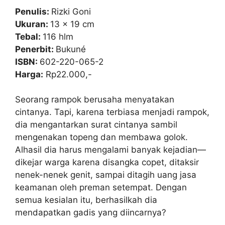
p
o
Penulis:
Rizki Goni
k
Ukuran:
13 x 19 cm
Tebal:
116 hlm
Penerbit:
Bukuné
ISBN:
602-220-065-2
Harga:
Rp22.000,-
Seorang rampok berusaha menyatakan
cintanya. Tapi, karena terbiasa menjadi rampok,
dia mengantarkan surat cintanya sambil
mengenakan topeng dan membawa golok.
Alhasil dia harus mengalami banyak kejadian—
dikejar warga karena disangka copet, ditaksir
nenek-nenek genit, sampai ditagih uang jasa
keamanan oleh preman setempat. Dengan
semua kesialan itu, berhasilkah dia
mendapatkan gadis yang diincarnya?