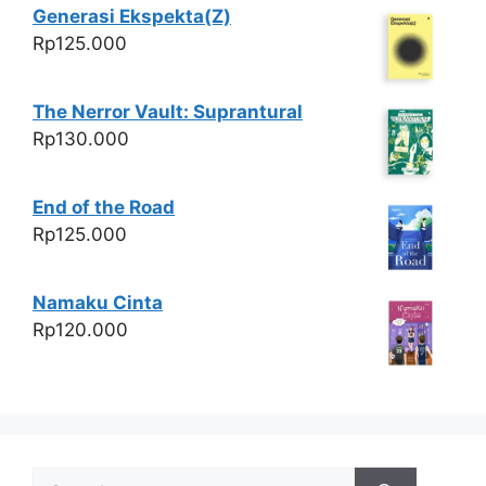
Generasi Ekspekta(Z)
Rp
125.000
The Nerror Vault: Suprantural
Rp
130.000
End of the Road
Rp
125.000
Namaku Cinta
Rp
120.000
Search