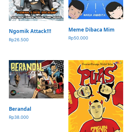
Meme Dibaca Mim
Ngomik Attack!!!
Rp
50.000
Rp
26.500
Berandal
Rp
38.000