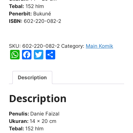
Tebal:
152 hlm
Penerbit:
Bukuné
ISBN:
602-220-082-2
Manjali
3
SKU:
602-220-082-2
Category:
Main Komik
quantity
W
F
T
S
h
a
w
h
at
c
itt
ar
Description
s
e
er
e
A
b
Description
p
o
p
o
Penulis:
Danie Faizal
k
Ukuran:
14 x 20 cm
Tebal:
152 hlm