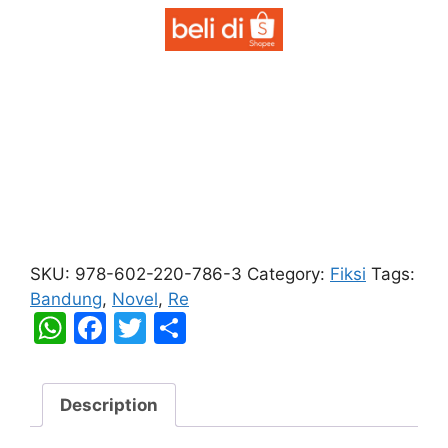
Bandung,
Kamu
SKU:
978-602-220-786-3
Category:
Fiksi
Tags:
dan
Bandung
,
Novel
,
Re
Kita
W
F
T
S
quantity
h
a
w
h
at
c
itt
ar
Description
s
e
er
e