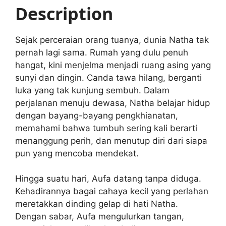
A
b
Description
p
o
p
o
Sejak perceraian orang tuanya, dunia Natha tak
k
pernah lagi sama. Rumah yang dulu penuh
hangat, kini menjelma menjadi ruang asing yang
sunyi dan dingin. Canda tawa hilang, berganti
luka yang tak kunjung sembuh. Dalam
perjalanan menuju dewasa, Natha belajar hidup
dengan bayang-bayang pengkhianatan,
memahami bahwa tumbuh sering kali berarti
menanggung perih, dan menutup diri dari siapa
pun yang mencoba mendekat.
Hingga suatu hari, Aufa datang tanpa diduga.
Kehadirannya bagai cahaya kecil yang perlahan
meretakkan dinding gelap di hati Natha.
Dengan sabar, Aufa mengulurkan tangan,