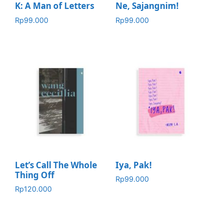
K: A Man of Letters
Ne, Sajangnim!
Rp
99.000
Rp
99.000
Let’s Call The Whole
Iya, Pak!
Thing Off
Rp
99.000
Rp
120.000