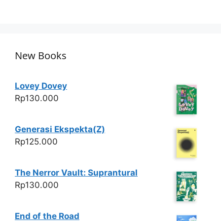
New Books
Lovey Dovey
Rp
130.000
Generasi Ekspekta(Z)
Rp
125.000
The Nerror Vault: Suprantural
Rp
130.000
End of the Road