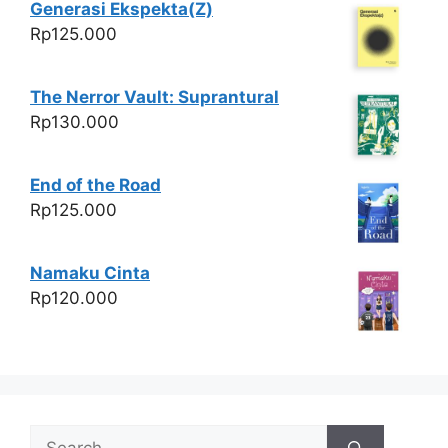
Generasi Ekspekta(Z)
Rp
125.000
The Nerror Vault: Suprantural
Rp
130.000
End of the Road
Rp
125.000
Namaku Cinta
Rp
120.000
Search