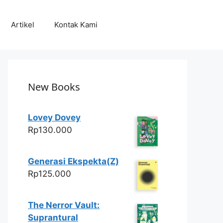
Artikel
Kontak Kami
New Books
Lovey Dovey
Rp
130.000
Generasi Ekspekta(Z)
Rp
125.000
The Nerror Vault:
Suprantural