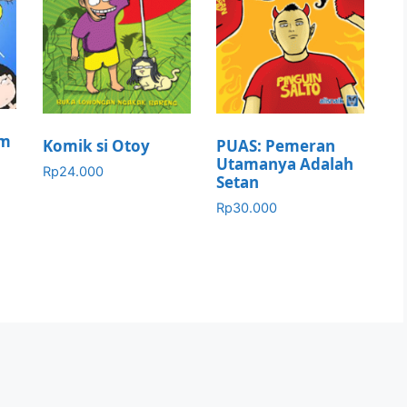
im
Komik si Otoy
PUAS: Pemeran
Utamanya Adalah
Rp
24.000
Setan
Rp
30.000