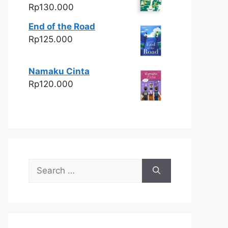
Rp
130.000
End of the Road
Rp
125.000
Namaku Cinta
Rp
120.000
Search
for: