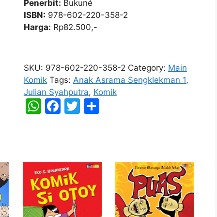
Penerbit:
Bukuné
ISBN:
978-602-220-358-2
Harga:
Rp82.500,-
Anak
Asrama
SKU:
978-602-220-358-2
Category:
Main
Sengklekman
Komik
Tags:
Anak Asrama Sengklekman 1
,
1
Julian Syahputra
,
Komik
quantity
W
F
T
S
h
a
w
h
at
c
itt
ar
s
e
er
e
A
b
p
o
p
o
k