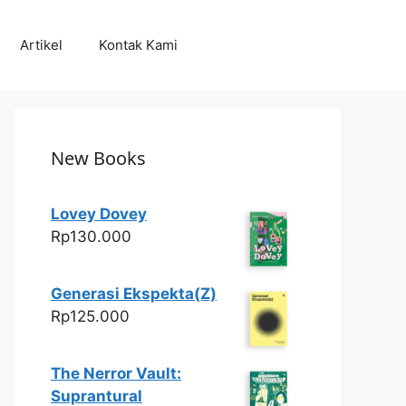
Artikel
Kontak Kami
New Books
Lovey Dovey
Rp
130.000
Generasi Ekspekta(Z)
Rp
125.000
The Nerror Vault:
Suprantural