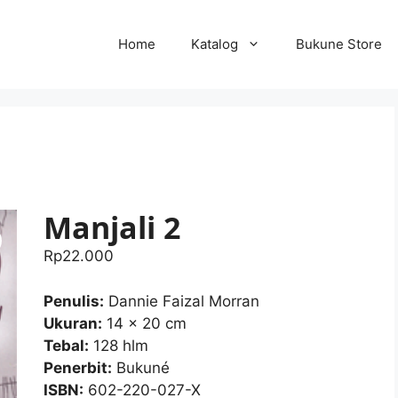
Home
Katalog
Bukune Store
Manjali 2
Rp
22.000
Penulis:
Dannie Faizal Morran
Ukuran:
14 x 20 cm
Tebal:
128 hlm
Penerbit:
Bukuné
ISBN:
602-220-027-X