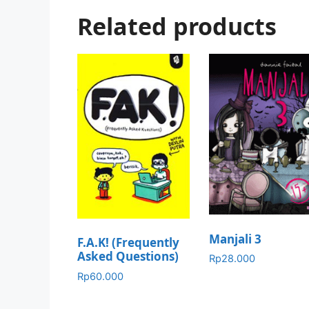
Related products
Manjali 3
F.A.K! (Frequently
Asked Questions)
Rp
28.000
Rp
60.000