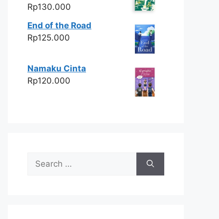
Rp
130.000
End of the Road
Rp
125.000
Namaku Cinta
Rp
120.000
Search
for: