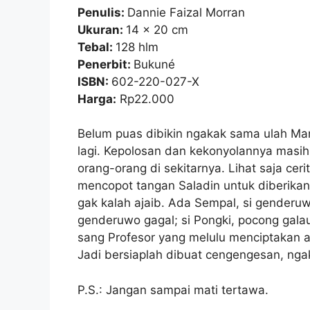
Penulis:
Dannie Faizal Morran
Ukuran:
14 x 20 cm
Tebal:
128 hlm
Penerbit:
Bukuné
ISBN:
602-220-027-X
Harga:
Rp22.000
Belum puas dibikin ngakak sama ulah Man
lagi. Kepolosan dan kekonyolannya masi
orang-orang di sekitarnya. Lihat saja ceri
mencopot tangan Saladin untuk diberik
gak kalah ajaib. Ada Sempal, si genderu
genderuwo gagal; si Pongki, pocong galau
sang Profesor yang melulu menciptakan al
Jadi bersiaplah dibuat cengengesan, nga
P.S.: Jangan sampai mati tertawa.