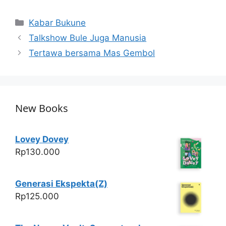
h
a
w
h
at
c
itt
ar
Categories
Kabar Bukune
s
e
er
e
Talkshow Bule Juga Manusia
A
b
Tertawa bersama Mas Gembol
p
o
p
o
k
New Books
Lovey Dovey
Rp
130.000
Generasi Ekspekta(Z)
Rp
125.000