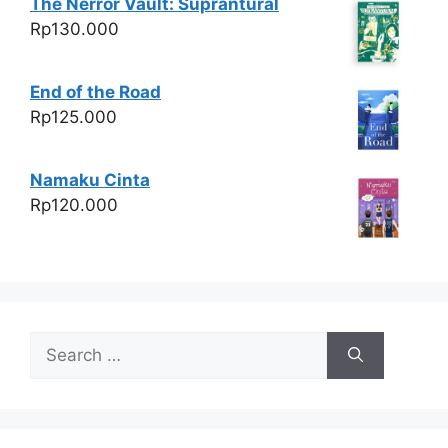
The Nerror Vault: Suprantural
Rp
130.000
End of the Road
Rp
125.000
Namaku Cinta
Rp
120.000
Search
for: