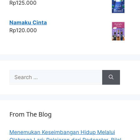
Rp
125.000
Namaku Cinta
Rp
120.000
Search
for:
From The Blog
Menemukan Keseimbangan Hidup Melalui
Olahraga Lari: Pelajaran dari Podcaster, Bilal