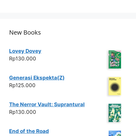
h
a
w
h
at
c
itt
ar
s
e
er
e
A
b
New Books
p
o
p
o
Lovey Dovey
k
Rp
130.000
Generasi Ekspekta(Z)
Rp
125.000
The Nerror Vault: Suprantural
Rp
130.000
End of the Road