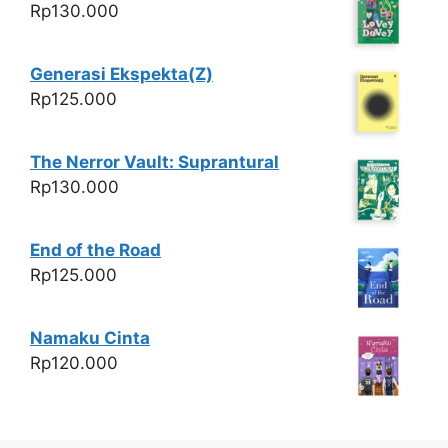
k
Rp
130.000
Generasi Ekspekta(Z)
Rp
125.000
The Nerror Vault: Suprantural
Rp
130.000
End of the Road
Rp
125.000
Namaku Cinta
Rp
120.000