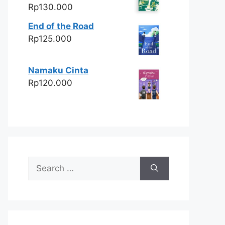
Rp
130.000
End of the Road
Rp
125.000
Namaku Cinta
Rp
120.000
Search
for: