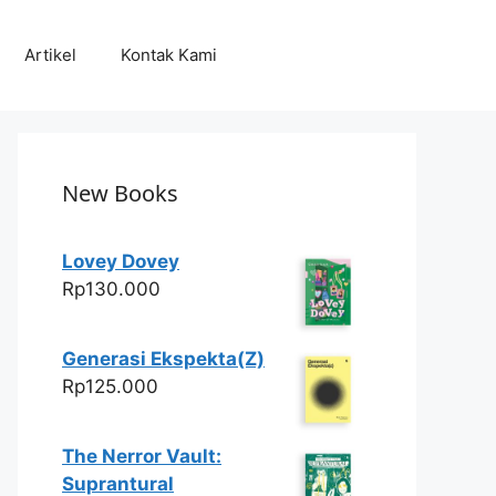
Artikel
Kontak Kami
New Books
Lovey Dovey
Rp
130.000
Generasi Ekspekta(Z)
Rp
125.000
The Nerror Vault:
Suprantural