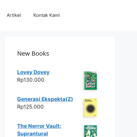
Artikel
Kontak Kami
New Books
Lovey Dovey
Rp
130.000
Generasi Ekspekta(Z)
Rp
125.000
The Nerror Vault:
Suprantural