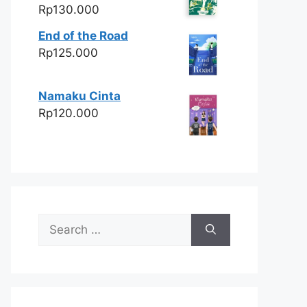
Rp
130.000
End of the Road
Rp
125.000
Namaku Cinta
Rp
120.000
Search
for: