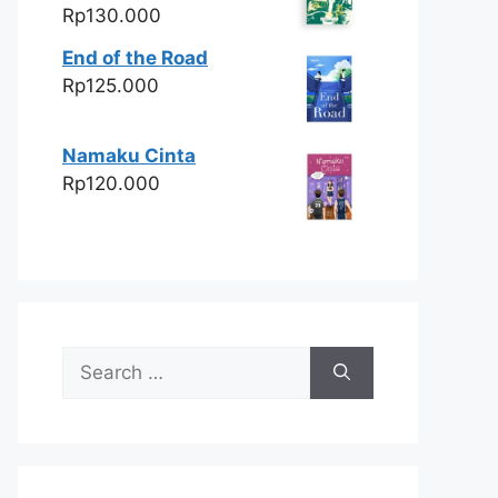
Rp
130.000
End of the Road
Rp
125.000
Namaku Cinta
Rp
120.000
Search
for: