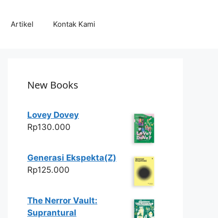
Artikel
Kontak Kami
New Books
Lovey Dovey
Rp
130.000
Generasi Ekspekta(Z)
Rp
125.000
The Nerror Vault:
Suprantural