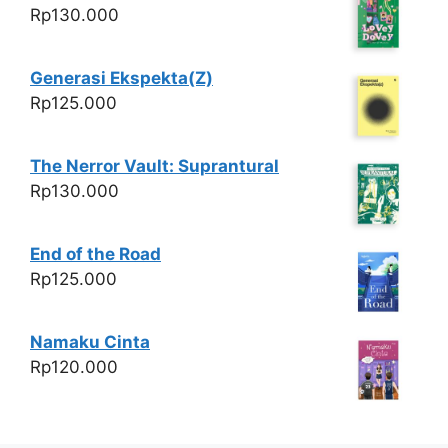
k
Rp
130.000
Generasi Ekspekta(Z)
Rp
125.000
The Nerror Vault: Suprantural
Rp
130.000
End of the Road
Rp
125.000
Namaku Cinta
Rp
120.000