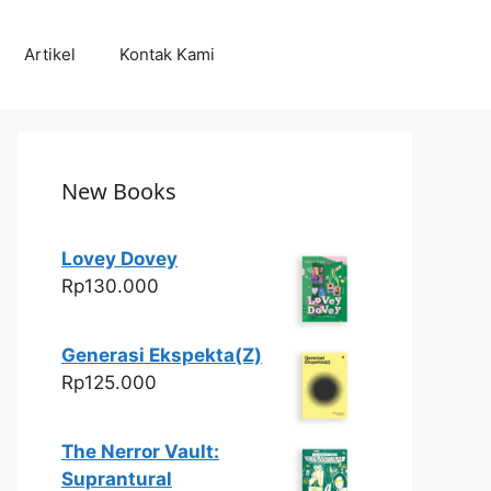
Artikel
Kontak Kami
New Books
Lovey Dovey
Rp
130.000
Generasi Ekspekta(Z)
Rp
125.000
The Nerror Vault:
Suprantural