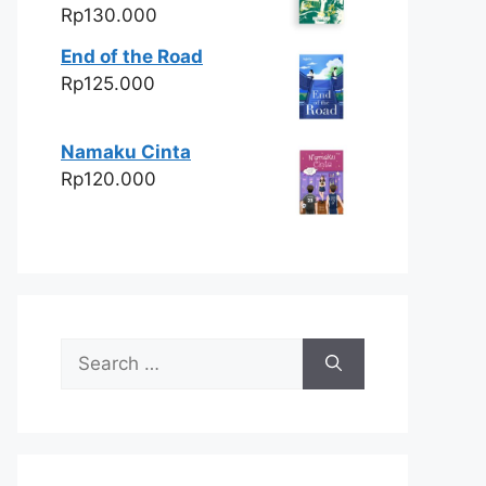
Rp
130.000
End of the Road
Rp
125.000
Namaku Cinta
Rp
120.000
Search
for: