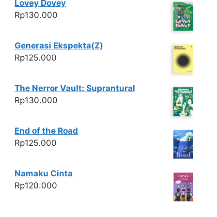
Lovey Dovey
Rp
130.000
Generasi Ekspekta(Z)
Rp
125.000
The Nerror Vault: Suprantural
Rp
130.000
End of the Road
Rp
125.000
Namaku Cinta
Rp
120.000