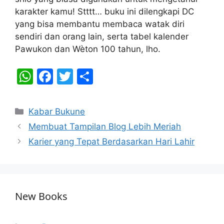
karakter kamu! Stttt… buku ini dilengkapi DC
yang bisa membantu membaca watak diri
sendiri dan orang lain, serta tabel kalender
Pawukon dan Wèton 100 tahun, lho.
W
F
T
S
h
a
w
h
at
c
itt
ar
Categories
Kabar Bukune
s
e
er
e
Membuat Tampilan Blog Lebih Meriah
A
b
Karier yang Tepat Berdasarkan Hari Lahir
p
o
p
o
k
New Books