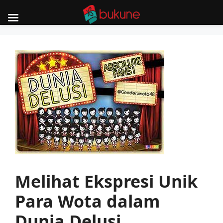
Skip
to
content
Melihat Ekspresi Unik
Para Wota dalam
Dunia Delusi