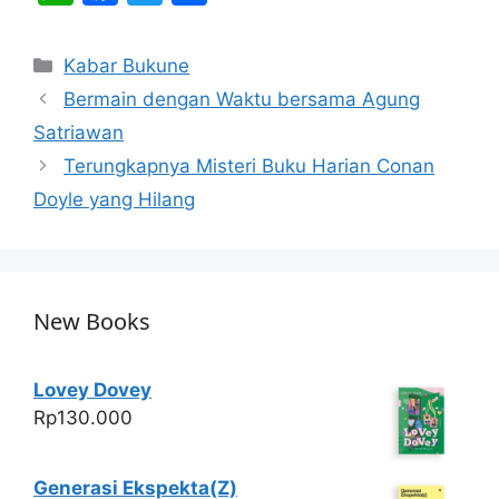
h
a
w
h
at
c
itt
ar
Categories
Kabar Bukune
s
e
er
e
Bermain dengan Waktu bersama Agung
A
b
Satriawan
p
o
Terungkapnya Misteri Buku Harian Conan
p
o
Doyle yang Hilang
k
New Books
Lovey Dovey
Rp
130.000
Generasi Ekspekta(Z)