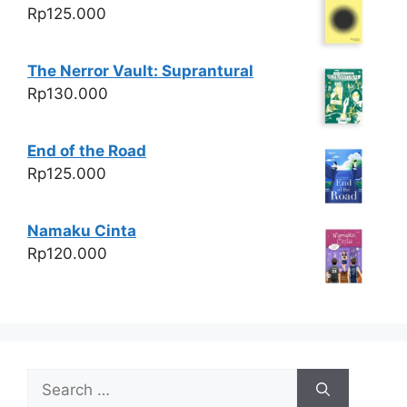
Rp
125.000
The Nerror Vault: Suprantural
Rp
130.000
End of the Road
Rp
125.000
Namaku Cinta
Rp
120.000
Search
for: