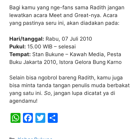
Bagi kamu yang nge-fans sama Radith jangan
lewatkan acara Meet and Great-nya. Acara
yang pastinya seru ini, akan diadakan pada:
Hari/tanggal:
Rabu, 07 Juli 2010
Pukul:
15.00 WIB – selesai
Tempat:
Stan Bukune – Kawah Media, Pesta
Buku Jakarta 2010, Istora Gelora Bung Karno
Selain bisa ngobrol bareng Radith, kamu juga
bisa minta tanda tangan penulis muda berbakat
yang satu ini.
So
, jangan lupa dicatat ya di
agendamu!
W
F
T
S
h
a
w
h
at
c
itt
ar
Categories