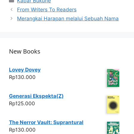
Kabar Bukune
s
e
er
e
From Writers To Readers
A
b
Merangkai Harapan melalui Sebuah Nama
p
o
p
o
k
New Books
Lovey Dovey
Rp
130.000
Generasi Ekspekta(Z)
Rp
125.000
The Nerror Vault: Suprantural
Rp
130.000