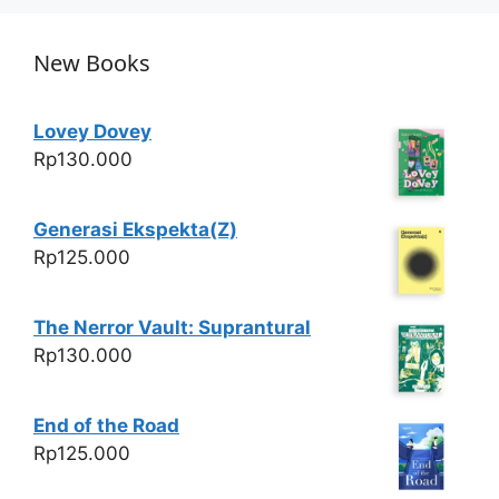
s
e
er
e
A
b
New Books
p
o
p
o
Lovey Dovey
k
Rp
130.000
Generasi Ekspekta(Z)
Rp
125.000
The Nerror Vault: Suprantural
Rp
130.000
End of the Road
Rp
125.000