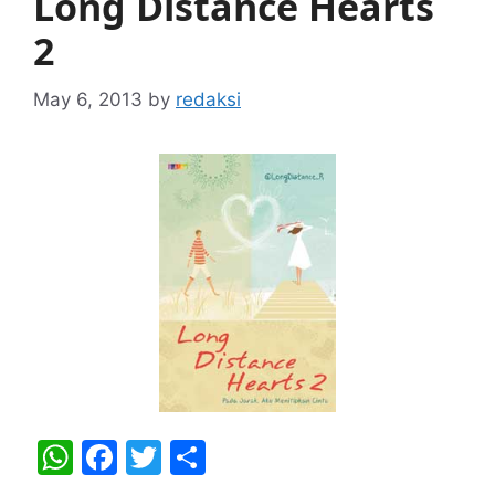
Long Distance Hearts
2
May 6, 2013
by
redaksi
W
F
T
S
h
a
w
h