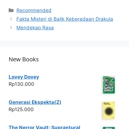
at
c
itt
ar
Categories
Recommended
s
e
er
e
Fakta Misteri di Balik Keberadaan Drakula
A
b
Mendekap Rasa
p
o
p
o
k
New Books
Lovey Dovey
Rp
130.000
Generasi Ekspekta(Z)
Rp
125.000
The Nerror Vault: Suprantural