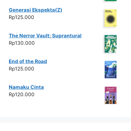
Generasi Ekspekta(Z)
Rp
125.000
The Nerror Vault: Suprantural
Rp
130.000
End of the Road
Rp
125.000
Namaku Cinta
Rp
120.000