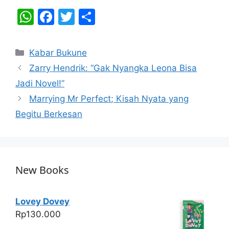
W
F
T
S
h
a
w
h
at
c
itt
ar
Categories
Kabar Bukune
s
e
er
e
Zarry Hendrik: “Gak Nyangka Leona Bisa
A
b
Jadi Novel!”
p
o
Marrying Mr Perfect; Kisah Nyata yang
p
o
Begitu Berkesan
k
New Books
Lovey Dovey
Rp
130.000