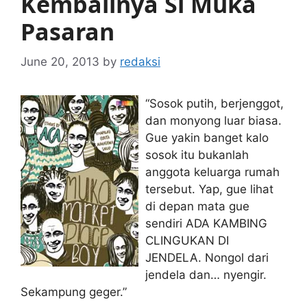
Kembalinya Si Muka
Pasaran
June 20, 2013
by
redaksi
“Sosok putih, berjenggot,
dan monyong luar biasa.
Gue yakin banget kalo
sosok itu bukanlah
anggota keluarga rumah
tersebut. Yap, gue lihat
di depan mata gue
sendiri ADA KAMBING
CLINGUKAN DI
JENDELA. Nongol dari
jendela dan… nyengir.
Sekampung geger.”