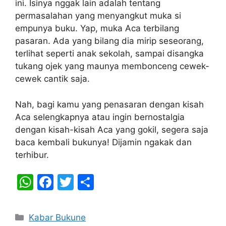
ini. Isinya nggak lain adalah tentang
permasalahan yang menyangkut muka si
empunya buku. Yap, muka Aca terbilang
pasaran. Ada yang bilang dia mirip seseorang,
terlihat seperti anak sekolah, sampai disangka
tukang ojek yang maunya membonceng cewek-
cewek cantik saja.
Nah, bagi kamu yang penasaran dengan kisah
Aca selengkapnya atau ingin bernostalgia
dengan kisah-kisah Aca yang gokil, segera saja
baca kembali bukunya! Dijamin ngakak dan
terhibur.
W
F
T
S
h
a
w
h
at
c
itt
ar
Categories
Kabar Bukune