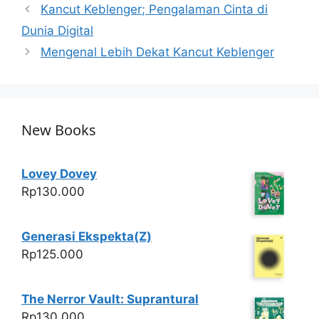
s
e
er
e
Kancut Keblenger; Pengalaman Cinta di
A
b
Dunia Digital
p
o
Mengenal Lebih Dekat Kancut Keblenger
p
o
k
New Books
Lovey Dovey
Rp
130.000
Generasi Ekspekta(Z)
Rp
125.000
The Nerror Vault: Suprantural
Rp
130.000