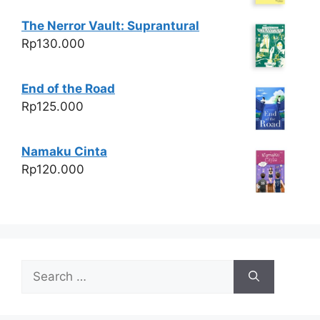
The Nerror Vault: Suprantural
Rp
130.000
End of the Road
Rp
125.000
Namaku Cinta
Rp
120.000
Search
for: