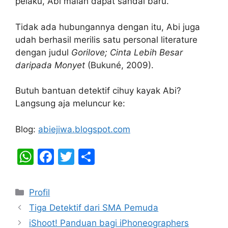
pelaku, Abi malah dapat sandal baru.
Tidak ada hubungannya dengan itu, Abi juga
udah berhasil merilis satu personal literature
dengan judul
Gorilove; Cinta Lebih Besar
daripada Monyet
(Bukuné, 2009).
Butuh bantuan detektif cihuy kayak Abi?
Langsung aja meluncur ke:
Blog:
abiejiwa.blogspot.com
W
F
T
S
h
a
w
h
at
c
itt
ar
Categories
Profil
s
e
er
e
Tiga Detektif dari SMA Pemuda
A
b
iShoot! Panduan bagi iPhoneographers