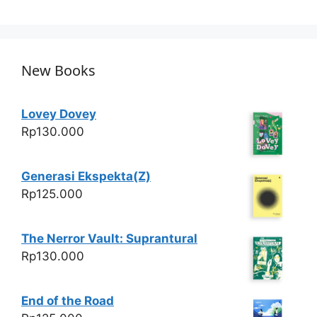
p
o
p
o
k
New Books
Lovey Dovey
Rp
130.000
Generasi Ekspekta(Z)
Rp
125.000
The Nerror Vault: Suprantural
Rp
130.000
End of the Road