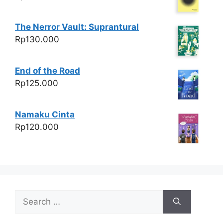
The Nerror Vault: Suprantural
Rp
130.000
End of the Road
Rp
125.000
Namaku Cinta
Rp
120.000
Search
for: