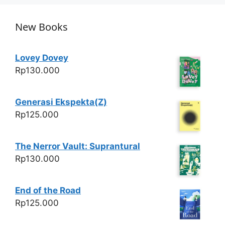
s
e
er
e
A
b
New Books
p
o
p
o
Lovey Dovey
k
Rp
130.000
Generasi Ekspekta(Z)
Rp
125.000
The Nerror Vault: Suprantural
Rp
130.000
End of the Road
Rp
125.000