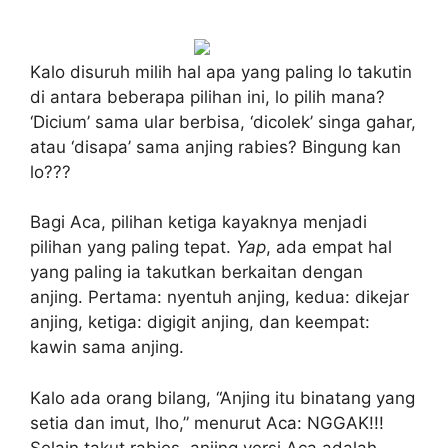
Kalo disuruh milih hal apa yang paling lo takutin
di antara beberapa pilihan ini, lo pilih mana?
‘Dicium’ sama ular berbisa, ‘dicolek’ singa gahar,
atau ‘disapa’ sama anjing rabies? Bingung kan
lo???
Bagi Aca, pilihan ketiga kayaknya menjadi
pilihan yang paling tepat.
Yap
, ada empat hal
yang paling ia takutkan berkaitan dengan
anjing. Pertama: nyentuh anjing, kedua: dikejar
anjing, ketiga: digigit anjing, dan keempat:
kawin sama anjing.
Kalo ada orang bilang, “Anjing itu binatang yang
setia dan imut, lho,” menurut Aca: NGGAK!!!
Selain takut rabies, anjing versi Aca adalah