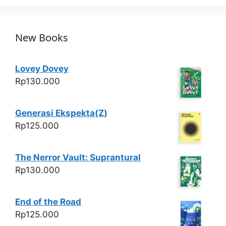
p
o
k
New Books
Lovey Dovey
Rp
130.000
Generasi Ekspekta(Z)
Rp
125.000
The Nerror Vault: Suprantural
Rp
130.000
End of the Road
Rp
125.000