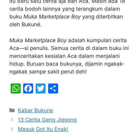
itu baru satu cerita aja dari Aca. Masih ada 18
cerita bodoh lainnya yang terangkum dalam
buku
Muka Marketplace Boy
yang diterbitkan
oleh Bukuné.
Muka Marketplace Boy
adalah kumpulan cerita
Aca—si penulis. Semua cerita di dalam buku ini
menceritakan kesialan Aca dalam menjalani
hidup. Buruan baca bukunya, dijamin ngakak-
ngakak sampe sakit perut deh!
W
F
T
S
h
a
w
h
at
c
itt
ar
Categories
Kabar Bukune
s
e
er
e
13 Cerita Geng Jiggong
A
b
Masuk Got Itu Enak!
p
o