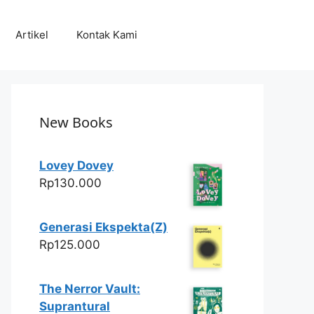
Artikel
Kontak Kami
New Books
Lovey Dovey
Rp
130.000
Generasi Ekspekta(Z)
Rp
125.000
The Nerror Vault:
Suprantural