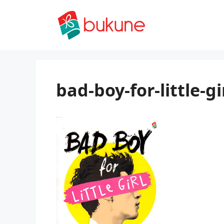
Skip
to
content
bad-boy-for-little-gi