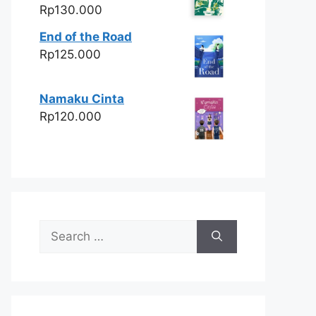
Rp
130.000
End of the Road
Rp
125.000
Namaku Cinta
Rp
120.000
Search
for: